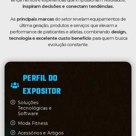
inspiram decisões e conectam tendências.
As
principais marcas
do setor revelam equipamentos de
última geração, produtos e serviços que elevam a
performance de praticantes e atletas, combinando
design,
tecnologia e excelente custo benefício
para quem busca
evolução constante.
PERFIL DO
EXPOSITOR
Soluções
Tecnológicas e
Software
Moda Fitness
Acessórios e Artigos