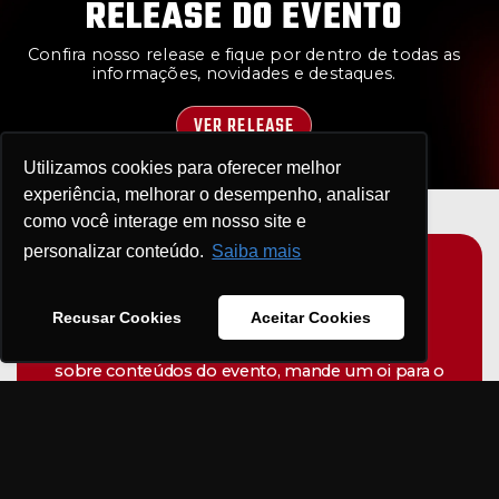
RELEASE DO EVENTO
Confira nosso release e fique por dentro de todas as
informações, novidades e destaques.
VER RELEASE
Utilizamos cookies para oferecer melhor
experiência, melhorar o desempenho, analisar
como você interage em nosso site e
personalizar conteúdo.
Saiba mais
MAIS INFORMAÇÕES?
Recusar Cookies
Aceitar Cookies
Quer saber como fazer solicitações de
entrevistas com porta-vozes ou tem dúvidas
sobre conteúdos do evento, mande um oi para o
e-mail ou entre em contato pelo telefone
E-mail de atendimento