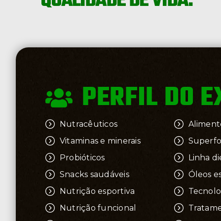
QUALIDADE DE VIDA.
PERFIL DO 
Nutracêuticos
Alimento
Vitaminas e minerais
Superf
Probióticos
Linha di
Snacks saudáveis
Óleos es
Nutrição esportiva
Tecnolo
Nutrição funcional
Tratam